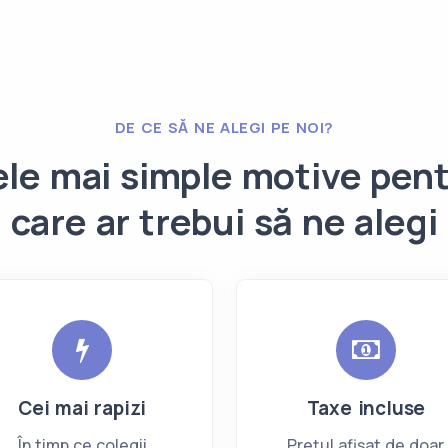
DE CE SĂ NE ALEGI PE NOI?
le mai simple motive pen
care ar trebui să ne alegi
Cei mai rapizi
Taxe incluse
În timp ce colegii
Prețul afișat de doar