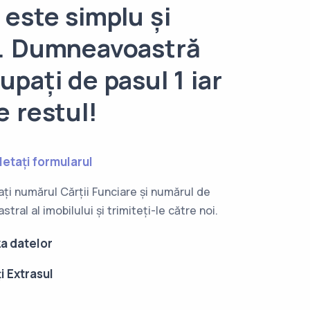
 este simplu și
d. Dumneavoastră
upați de pasul 1 iar
e restul!
letați formularul
ți numărul Cărții Funciare și numărul de
stral al imobilului și trimiteți-le către noi.
za datelor
ți Extrasul