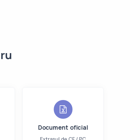
tru
Document oficial
Extrasul de CF / PC