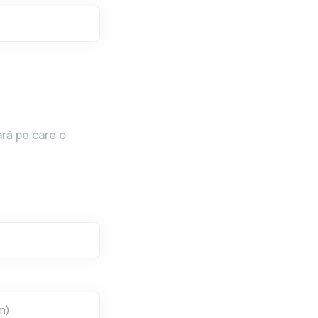
ară pe care o
m
)