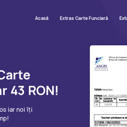
Acasă
Extras Carte Funciară
Ext
 Carte
ar 43 RON!
 iar noi îți
imp!