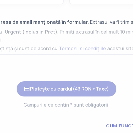
resa de email menționată în formular.
Extrasul va fi trimi
l Urgent (Inclus in Pret).
Primiți extrasul în cel mult 10 
i.
ștință și sunt de acord cu
Termenii si condițiile
acestui sit
Platește cu cardul (
43
RON + Taxe)
Câmpurile ce conțin
*
sunt obligatorii!
CUM FUNC