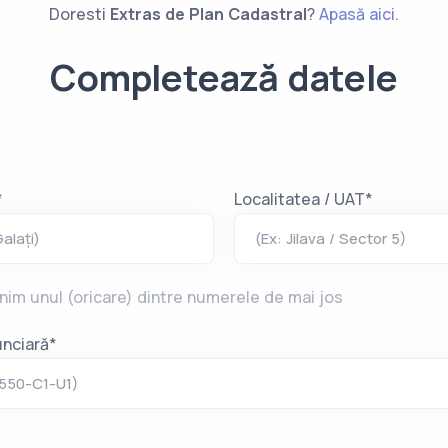
Doresti
Extras de Plan Cadastral
?
Apasă aici.
Completează datele
*
Localitatea / UAT*
alați)
(Ex: Jilava / Sector 5)
im unul (oricare) dintre numerele de mai jos
nciară*
4550-C1-U1)