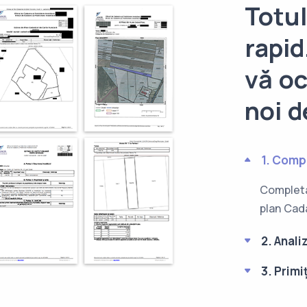
Totul
rapi
vă oc
noi d
1. Comp
Completa
plan Cada
2. Anali
3. Primi