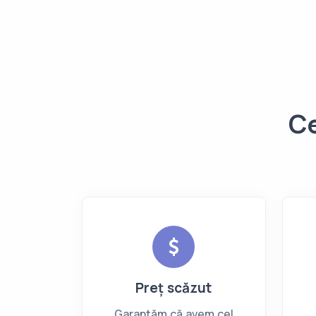
Ce
Preț scăzut
Garantăm că avem cel