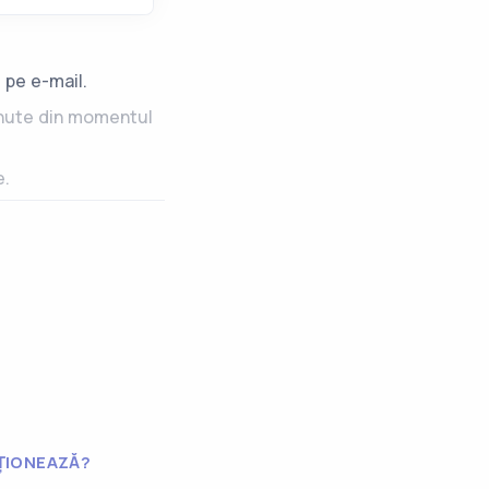
s pe e-mail.
minute din momentul
e.
ȚIONEAZĂ?