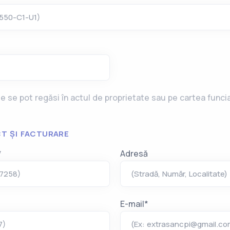
4550-C1-U1)
 se pot regăsi în actul de proprietate sau pe cartea funci
T ȘI FACTURARE
*
Adresă
57258)
(Stradă, Număr, Localitate)
E-mail*
7)
(Ex:
extrasancpi@gmail.co